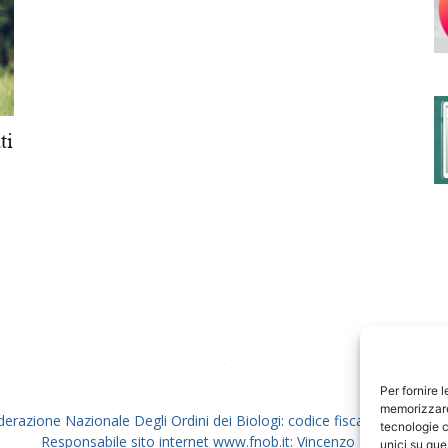
degli
ti
Ordini
dei
Per fornire 
memorizzare 
derazione Nazionale Degli Ordini dei Biologi: codice fiscale 80069130
tecnologie c
Responsabile sito internet www.fnob.it: Vincenzo D'Anna
unici su que