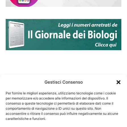
Gestisci Consenso
Per fornire le migliori esperienze, utilizziamo tecnologie come i cookie
per memorizzare e/o accedere alle informazioni del dispositivo. Il
Federazione Nazionale Degli Ordini dei Biologi:
consenso a queste tecnologie ci permetterà di elaborare dati come il
codice fiscale 80069130583
comportamento di navigazione o ID unici su questo sito. Non
Responsabile sito internet www.fnob.it: Vincenzo
acconsentire o ritirare il consenso può influire negativamente su alcune
caratteristiche e funzioni.
D'Anna