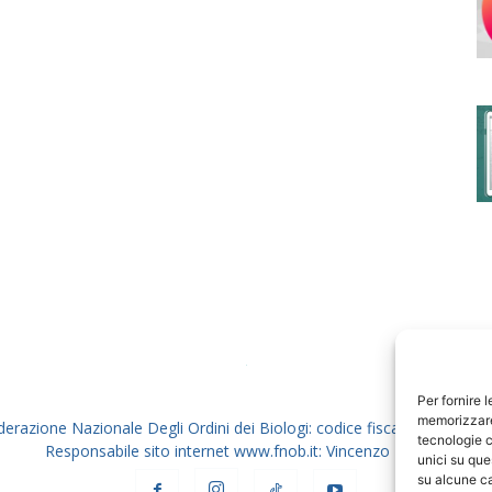
degli
Ordini
dei
Per fornire 
memorizzare 
derazione Nazionale Degli Ordini dei Biologi: codice fiscale 80069130
tecnologie c
Responsabile sito internet www.fnob.it: Vincenzo D'Anna
unici su que
su alcune ca