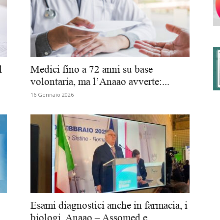
degli
l
Medici fino a 72 anni su base
volontaria, ma l’Anaao avverte:...
16 Gennaio 2026
Ordini
dei
Esami diagnostici anche in farmacia, i
biologi, Anaao – Assomed e...