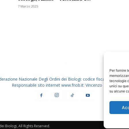
7 Marzo 2025
Biologi
Per fornire 
memorizzare 
derazione Nazionale Degli Ordini dei Biologi: codice fiscale 80069130
tecnologie c
Responsabile sito internet www.fnob.it: Vincenzo D'Anna
unici su que
su alcune ca
Ac
i Biologi, All Rights Reserved.