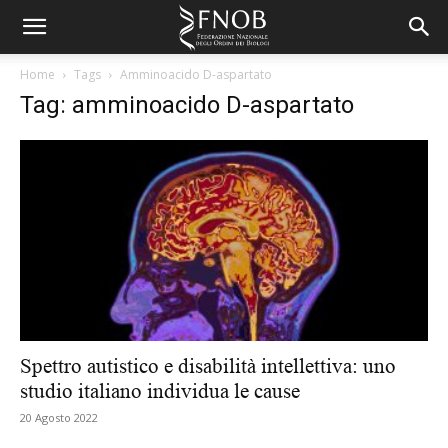
Home
Tags
Amminoacido D-aspartato
Tag: amminoacido D-aspartato
Spettro autistico e disabilità intellettiva: uno
studio italiano individua le cause
20 Agosto 2022