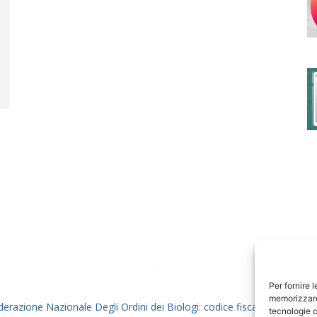
degli
Ordini
dei
Per fornire 
memorizzare 
derazione Nazionale Degli Ordini dei Biologi: codice fiscale 80069130
tecnologie c