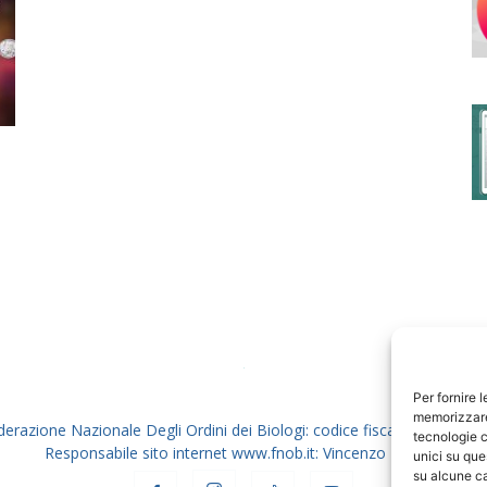
degli
Ordini
dei
Per fornire 
memorizzare 
derazione Nazionale Degli Ordini dei Biologi: codice fiscale 80069130
tecnologie c
Responsabile sito internet www.fnob.it: Vincenzo D'Anna
unici su que
su alcune ca