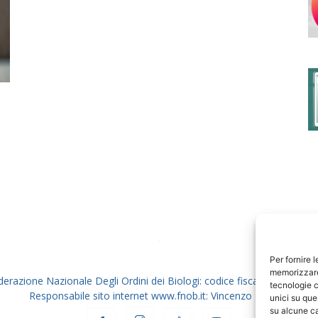
degli
Ordini
dei
Per fornire 
memorizzare 
derazione Nazionale Degli Ordini dei Biologi: codice fiscale 80069130
tecnologie c
Responsabile sito internet www.fnob.it: Vincenzo D'Anna
unici su que
su alcune ca