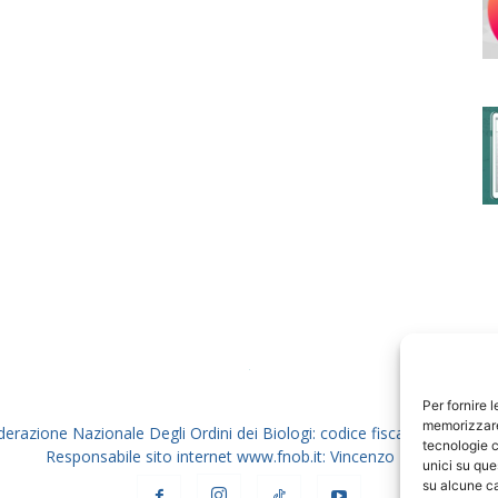
degli
Ordini
dei
Per fornire 
memorizzare 
derazione Nazionale Degli Ordini dei Biologi: codice fiscale 80069130
tecnologie c
Responsabile sito internet www.fnob.it: Vincenzo D'Anna
unici su que
su alcune ca