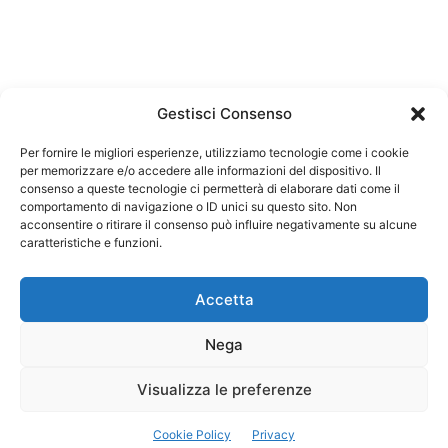
Gestisci Consenso
Per fornire le migliori esperienze, utilizziamo tecnologie come i cookie
per memorizzare e/o accedere alle informazioni del dispositivo. Il
Federazione Nazionale Degli Ordini dei Biologi:
consenso a queste tecnologie ci permetterà di elaborare dati come il
codice fiscale 80069130583
comportamento di navigazione o ID unici su questo sito. Non
Responsabile sito internet www.fnob.it: Vincenzo
acconsentire o ritirare il consenso può influire negativamente su alcune
D'Anna
caratteristiche e funzioni.
Accetta
Nega
Privacy Policy
Cookie Policy
Visualizza le preferenze
Copyright © 2023 Federazione Nazionale degli Ordini dei Biologi, All
Cookie Policy
Privacy
Rights Reserved.