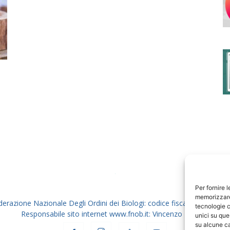
degli
Ordini
dei
Per fornire 
memorizzare 
derazione Nazionale Degli Ordini dei Biologi: codice fiscale 80069130
tecnologie c
Responsabile sito internet www.fnob.it: Vincenzo D'Anna
unici su que
su alcune ca