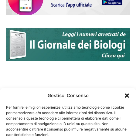
Gestisci Consenso
Per fornire le migliori esperienze, utilizziamo tecnologie come i cookie
per memorizzare e/o accedere alle informazioni del dispositivo. Il
Federazione Nazionale Degli Ordini dei Biologi:
consenso a queste tecnologie ci permetterà di elaborare dati come il
codice fiscale 80069130583
comportamento di navigazione o ID unici su questo sito. Non
Responsabile sito internet www.fnob.it: Vincenzo
acconsentire o ritirare il consenso può influire negativamente su alcune
caratteristiche e funzioni.
D'Anna