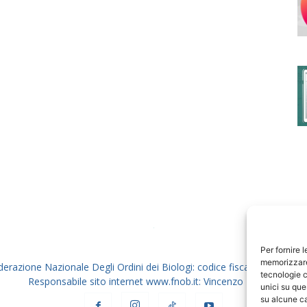
degli
Ordini
dei
Per fornire 
memorizzare 
derazione Nazionale Degli Ordini dei Biologi: codice fiscale 80069130
tecnologie c
Responsabile sito internet www.fnob.it: Vincenzo D'Anna
unici su que
su alcune ca