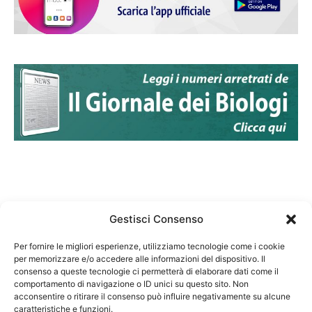
Gestisci Consenso
Per fornire le migliori esperienze, utilizziamo tecnologie come i cookie
per memorizzare e/o accedere alle informazioni del dispositivo. Il
Federazione Nazionale Degli Ordini dei Biologi:
consenso a queste tecnologie ci permetterà di elaborare dati come il
codice fiscale 80069130583
comportamento di navigazione o ID unici su questo sito. Non
Responsabile sito internet www.fnob.it: Vincenzo
acconsentire o ritirare il consenso può influire negativamente su alcune
caratteristiche e funzioni.
D'Anna