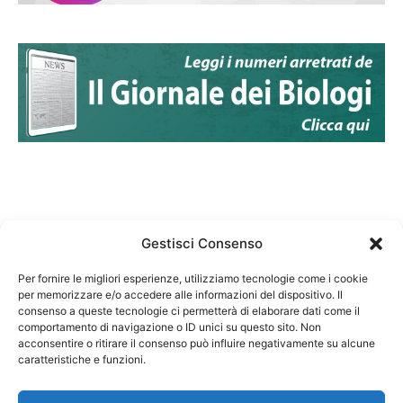
Gestisci Consenso
Per fornire le migliori esperienze, utilizziamo tecnologie come i cookie
per memorizzare e/o accedere alle informazioni del dispositivo. Il
Federazione Nazionale Degli Ordini dei Biologi:
consenso a queste tecnologie ci permetterà di elaborare dati come il
codice fiscale 80069130583
comportamento di navigazione o ID unici su questo sito. Non
Responsabile sito internet www.fnob.it: Vincenzo
acconsentire o ritirare il consenso può influire negativamente su alcune
caratteristiche e funzioni.
D'Anna