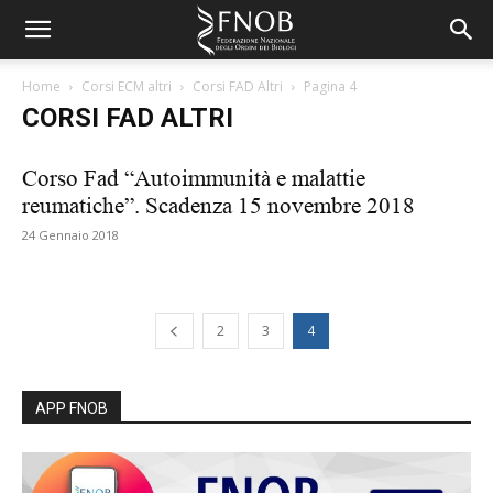
Home
Corsi ECM altri
Corsi FAD Altri
Pagina 4
CORSI FAD ALTRI
Corso Fad “Autoimmunità e malattie
reumatiche”. Scadenza 15 novembre 2018
24 Gennaio 2018
2
3
4
APP FNOB