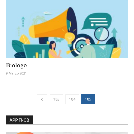
Biologo
9 Marzo 2021
183
184
185
APP FNOB