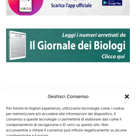
Gestisci Consenso
Per fornire le migliori esperienze, utilizziamo tecnologie come i cookie
per memorizzare e/o accedere alle informazioni del dispositivo. Il
Federazione Nazionale Degli Ordini dei Biologi:
consenso a queste tecnologie ci permetterà di elaborare dati come il
codice fiscale 80069130583
comportamento di navigazione o ID unici su questo sito. Non
Responsabile sito internet www.fnob.it: Vincenzo
acconsentire o ritirare il consenso può influire negativamente su alcune
caratteristiche e funzioni.