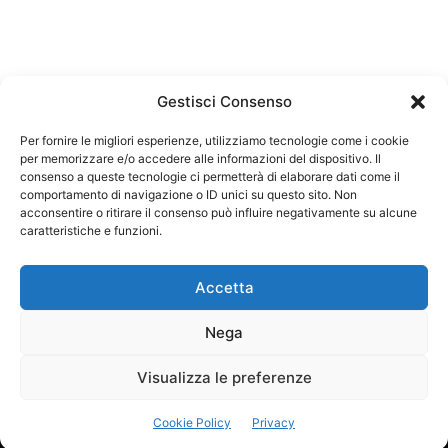
Gestisci Consenso
Per fornire le migliori esperienze, utilizziamo tecnologie come i cookie
per memorizzare e/o accedere alle informazioni del dispositivo. Il
Federazione Nazionale Degli Ordini dei Biologi:
consenso a queste tecnologie ci permetterà di elaborare dati come il
codice fiscale 80069130583
comportamento di navigazione o ID unici su questo sito. Non
Responsabile sito internet www.fnob.it:
acconsentire o ritirare il consenso può influire negativamente su alcune
caratteristiche e funzioni.
Vincenzo D'Anna
Accetta
Nega
Privacy Policy
Cookie Policy
Visualizza le preferenze
Copyright © 2023 Federazione Nazionale degli Ordini dei Biologi, All
Cookie Policy
Privacy
Rights Reserved.