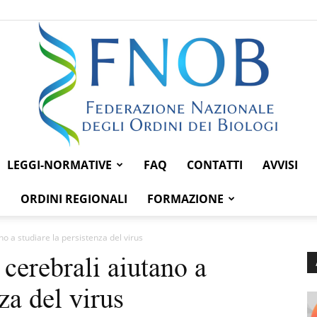
LEGGI-NORMATIVE
FAQ
CONTATTI
AVVISI
Federazione
ORDINI REGIONALI
FORMAZIONE
no a studiare la persistenza del virus
 cerebrali aiutano a
Nazionale
za del virus