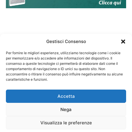
Gestisci Consenso
Per fornire le migliori esperienze, utilizziamo tecnologie come i cookie
per memorizzare e/o accedere alle informazioni del dispositivo. Il
Federazione Nazionale Degli Ordini dei Biologi:
consenso a queste tecnologie ci permetterà di elaborare dati come il
codice fiscale 80069130583
comportamento di navigazione o ID unici su questo sito. Non
Responsabile sito internet www.fnob.it:
acconsentire o ritirare il consenso può influire negativamente su alcune
caratteristiche e funzioni.
Vincenzo D'Anna
Accetta
Nega
Privacy Policy
Cookie Policy
Visualizza le preferenze
Copyright © 2023 Federazione Nazionale degli Ordini dei Biologi, All