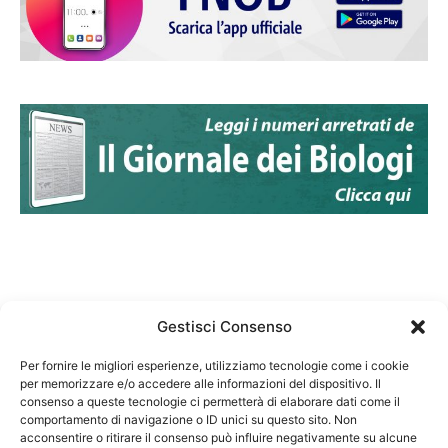
Gestisci Consenso
Per fornire le migliori esperienze, utilizziamo tecnologie come i cookie
per memorizzare e/o accedere alle informazioni del dispositivo. Il
Federazione Nazionale Degli Ordini dei Biologi:
consenso a queste tecnologie ci permetterà di elaborare dati come il
codice fiscale 80069130583
comportamento di navigazione o ID unici su questo sito. Non
Responsabile sito internet www.fnob.it:
acconsentire o ritirare il consenso può influire negativamente su alcune