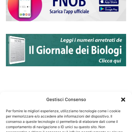
Gestisci Consenso
Per fornire le migliori esperienze, utilizziamo tecnologie come i cookie
per memorizzare e/o accedere alle informazioni del dispositivo. Il
Federazione Nazionale Degli Ordini dei Biologi:
consenso a queste tecnologie ci permetterà di elaborare dati come il
codice fiscale 80069130583
comportamento di navigazione o ID unici su questo sito. Non
Responsabile sito internet www.fnob.it: