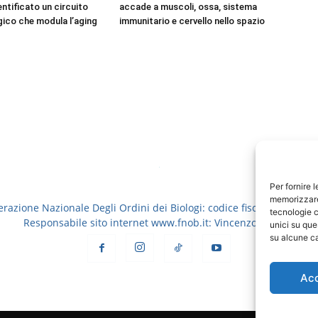
dentificato un circuito
accade a muscoli, ossa, sistema
ico che modula l’aging
immunitario e cervello nello spazio
Per fornire 
memorizzare 
erazione Nazionale Degli Ordini dei Biologi: codice fiscale 8006913
tecnologie c
Responsabile sito internet www.fnob.it: Vincenzo D'Anna
unici su que
su alcune ca
Ac