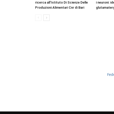
ricerca all’Istituto Di Scienze Delle
i neuroni: i
Produzioni Alimentari Cnr di Bari
glutamaterg
Fed