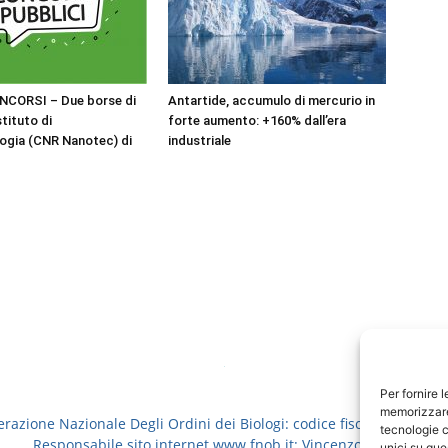
NCORSI – Due borse di
Antartide, accumulo di mercurio in
stituto di
forte aumento: +160% dall’era
ogia (CNR Nanotec) di
industriale
Per fornire 
memorizzare 
erazione Nazionale Degli Ordini dei Biologi: codice fiscale 8006913
tecnologie c
Responsabile sito internet www.fnob.it: Vincenzo D'Anna
unici su que