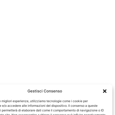
Gestisci Consenso
le migliori esperienze, utilizziamo tecnologie come i cookie per
e/o accedere alle informazioni del dispositivo. Il consenso a queste
0583
i permetterà di elaborare dati come il comportamento di navigazione o ID
sto sito. Non acconsentire o ritirare il consenso può influire negativamente