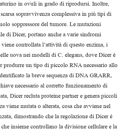
turino in ovuli in grado di riprodursi. Inoltre,
Biologi
a scarsa sopravvivenza complessiva in più tipi di
uolo soppressore del tumore. Le mutazioni
le di Dicer, portano anche a varie sindromi
 viene controllata l’attività di questo enzima, i
delle uova nei modelli di C. elegans, dove Dicer è
er produrre un tipo di piccolo RNA necessario allo
a identificato la breve sequenza di DNA GRARR,
 chiave necessario al corretto funzionamento di
ta, Dicer recluta proteine partner e genera piccoli
 viene mutata o alterata, cosa che avviene nel
nzata, dimostrando che la regolazione di Dicer è
 che insieme controllano la divisione cellulare e la