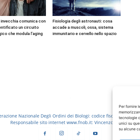
e invecchia comunica con
Fisiologia degli astronauti: cosa
dentificato un circuito
accade a muscoli, ossa, sistema
ico che modula l’aging
immunitario e cervello nello spazio
Per fornire 
memorizzare 
erazione Nazionale Degli Ordini dei Biologi: codice fiscale 8006913
tecnologie c
Responsabile sito internet www.fnob.it: Vincenzo D'Anna
unici su que
su alcune ca