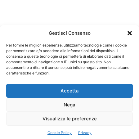
Gestisci Consenso
Per fornire le migliori esperienze, utilizziamo tecnologie come i cookie
per memorizzare e/o accedere alle informazioni del dispositivo. Il
Federazione Nazionale Degli Ordini dei Biologi:
consenso a queste tecnologie ci permetterà di elaborare dati come il
codice fiscale 80069130583
comportamento di navigazione o ID unici su questo sito. Non
Responsabile sito internet www.fnob.it:
acconsentire o ritirare il consenso può influire negativamente su alcune
caratteristiche e funzioni.
Vincenzo D'Anna
Accetta
Nega
Privacy Policy
Cookie Policy
Visualizza le preferenze
Copyright © 2023 Federazione Nazionale degli Ordini dei Biologi, All
Cookie Policy
Privacy
Rights Reserved.