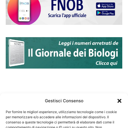
Gestisci Consenso
Per fornire le migliori esperienze, utilizziamo tecnologie come i cookie
per memorizzare e/o accedere alle informazioni del dispositivo. Il
Federazione Nazionale Degli Ordini dei Biologi:
consenso a queste tecnologie ci permetterà di elaborare dati come il
codice fiscale 80069130583
comportamento di navigazione o ID unici su questo sito. Non