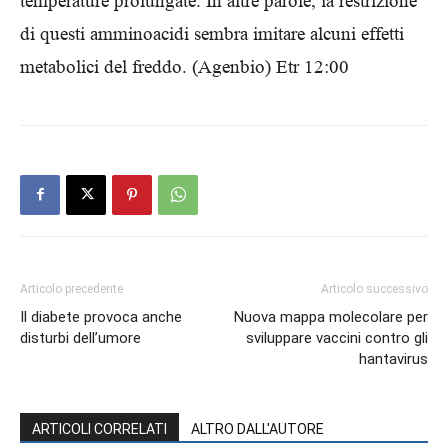
temperature prolungate. In altre parole, la restrizione
di questi amminoacidi sembra imitare alcuni effetti
metabolici del freddo. (Agenbio) Etr 12:00
Articolo precedente
Articolo successivo
Il diabete provoca anche
Nuova mappa molecolare per
disturbi dell’umore
sviluppare vaccini contro gli
hantavirus
ARTICOLI CORRELATI
ALTRO DALL'AUTORE