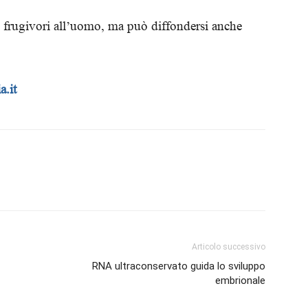
Biologi
li frugivori all’uomo, ma può diffondersi anche
a.it
Articolo successivo
RNA ultraconservato guida lo sviluppo
embrionale