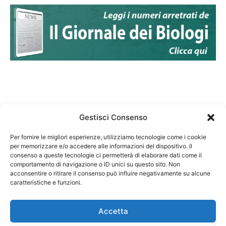
Gestisci Consenso
Per fornire le migliori esperienze, utilizziamo tecnologie come i cookie
per memorizzare e/o accedere alle informazioni del dispositivo. Il
Federazione Nazionale Degli Ordini dei Biologi:
consenso a queste tecnologie ci permetterà di elaborare dati come il
codice fiscale 80069130583
comportamento di navigazione o ID unici su questo sito. Non
Responsabile sito internet www.fnob.it:
acconsentire o ritirare il consenso può influire negativamente su alcune
Vincenzo D'Anna
caratteristiche e funzioni.
Accetta