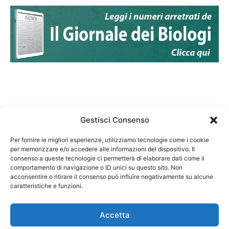
Gestisci Consenso
Per fornire le migliori esperienze, utilizziamo tecnologie come i cookie
per memorizzare e/o accedere alle informazioni del dispositivo. Il
Federazione Nazionale Degli Ordini dei Biologi:
consenso a queste tecnologie ci permetterà di elaborare dati come il
codice fiscale 80069130583
comportamento di navigazione o ID unici su questo sito. Non
Responsabile sito internet www.fnob.it:
acconsentire o ritirare il consenso può influire negativamente su alcune
Vincenzo D'Anna
caratteristiche e funzioni.
Accetta