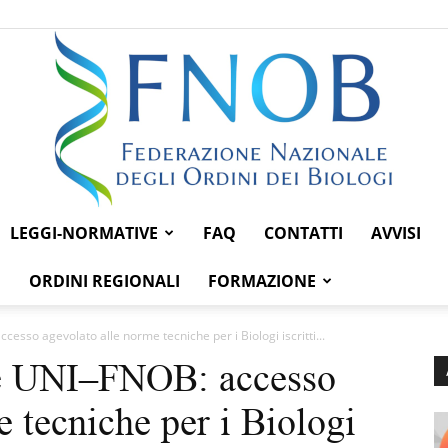
LEGGI-NORMATIVE
FAQ
CONTATTI
AVVISI
Federazione
ORDINI REGIONALI
FORMAZIONE
so agevolato alle norme tecniche per i Biologi iscritti...
e UNI–FNOB: accesso
Nazionale
 tecniche per i Biologi