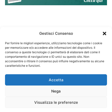
Gestisci Consenso
Per fornire le migliori esperienze, utilizziamo tecnologie come i cookie
per memorizzare e/o accedere alle informazioni del dispositivo. Il
Federazione Nazionale Degli Ordini dei Biologi:
consenso a queste tecnologie ci permetterà di elaborare dati come il
codice fiscale 80069130583
comportamento di navigazione o ID unici su questo sito. Non
Responsabile sito internet www.fnob.it:
acconsentire o ritirare il consenso può influire negativamente su alcune
Vincenzo D'Anna
caratteristiche e funzioni.
Accetta
Nega
Privacy Policy
Cookie Policy
Visualizza le preferenze
Copyright © 2023 Federazione Nazionale degli Ordini dei Biologi, All