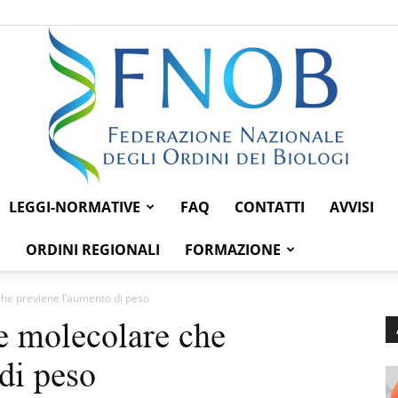
LEGGI-NORMATIVE
FAQ
CONTATTI
AVVISI
Federazione
ORDINI REGIONALI
FORMAZIONE
che previene l’aumento di peso
re molecolare che
Nazionale
di peso