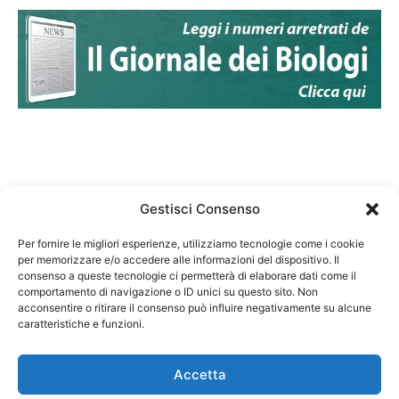
Gestisci Consenso
Per fornire le migliori esperienze, utilizziamo tecnologie come i cookie
per memorizzare e/o accedere alle informazioni del dispositivo. Il
Federazione Nazionale Degli Ordini dei Biologi:
consenso a queste tecnologie ci permetterà di elaborare dati come il
codice fiscale 80069130583
comportamento di navigazione o ID unici su questo sito. Non
Responsabile sito internet www.fnob.it:
acconsentire o ritirare il consenso può influire negativamente su alcune
Vincenzo D'Anna
caratteristiche e funzioni.
Accetta