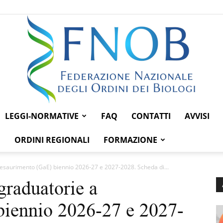
LEGGI-NORMATIVE
FAQ
CONTATTI
AVVISI
Federazione
ORDINI REGIONALI
FORMAZIONE
a esaurimento (GaE) biennio 2026-27 e 2027-2028. Scheda di...
graduatorie a
Nazionale
biennio 2026-27 e 2027-