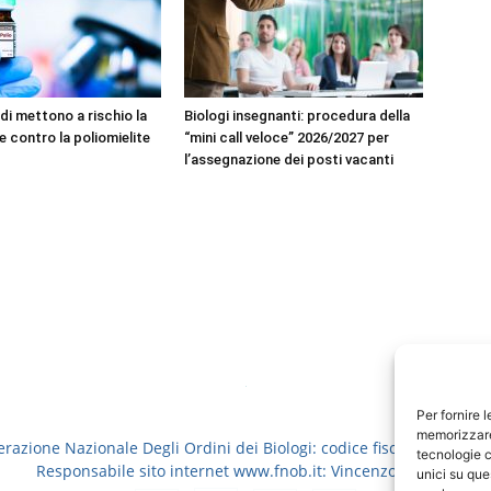
ondi mettono a rischio la
Biologi insegnanti: procedura della
e contro la poliomielite
“mini call veloce” 2026/2027 per
l’assegnazione dei posti vacanti
Per fornire 
memorizzare 
erazione Nazionale Degli Ordini dei Biologi: codice fiscale 8006913
tecnologie c
Responsabile sito internet www.fnob.it: Vincenzo D'Anna
unici su que