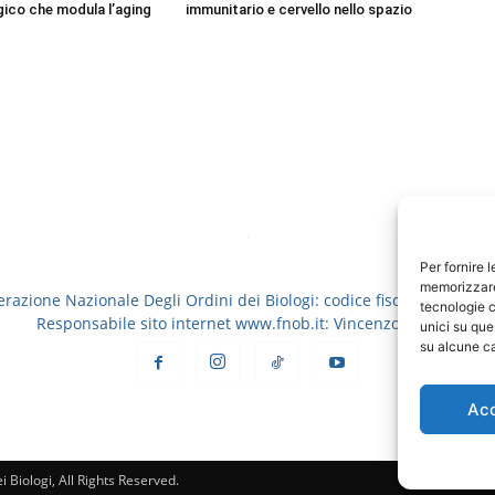
ico che modula l’aging
immunitario e cervello nello spazio
Per fornire 
memorizzare 
erazione Nazionale Degli Ordini dei Biologi: codice fiscale 8006913
tecnologie c
Responsabile sito internet www.fnob.it: Vincenzo D'Anna
unici su que
su alcune ca
Ac
 Biologi, All Rights Reserved.