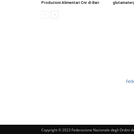
Produzioni Alimentari Cnr di Bari
glutamaterg
Fed
Copyright © 2023 Federazione Nazionale degli Ordini dei