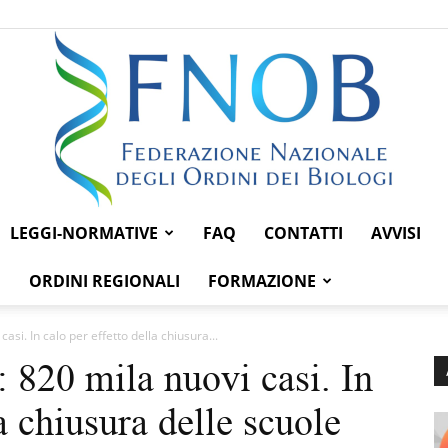
LEGGI-NORMATIVE
FAQ
CONTATTI
AVVISI
Federazione
ORDINI REGIONALI
FORMAZIONE
casi. In calo per effetto della chiusura...
: 820 mila nuovi casi. In
Nazionale
la chiusura delle scuole