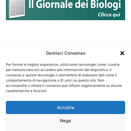
Gestisci Consenso
Per fornire le migliori esperienze, utilizziamo tecnologie come i cookie
per memorizzare e/o accedere alle informazioni del dispositivo. Il
Federazione Nazionale Degli Ordini dei Biologi:
consenso a queste tecnologie ci permetterà di elaborare dati come il
codice fiscale 80069130583
comportamento di navigazione o ID unici su questo sito. Non
Responsabile sito internet www.fnob.it:
acconsentire o ritirare il consenso può influire negativamente su alcune
caratteristiche e funzioni.
Vincenzo D'Anna
Accetta
Nega