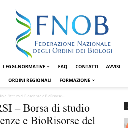
LEGGI-NORMATIVE
FAQ
CONTATTI
AVVISI
Federazione
ORDINI REGIONALI
FORMAZIONE
all’Istituto di Bioscienze e BioRisorse...
 – Borsa di studio
Nazionale
cienze e BioRisorse del