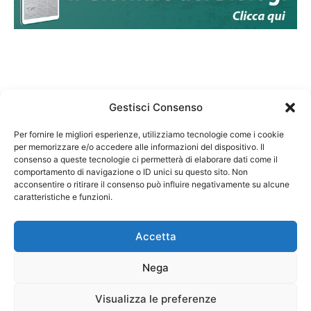
Gestisci Consenso
Per fornire le migliori esperienze, utilizziamo tecnologie come i cookie
per memorizzare e/o accedere alle informazioni del dispositivo. Il
Federazione Nazionale Degli Ordini dei Biologi:
consenso a queste tecnologie ci permetterà di elaborare dati come il
codice fiscale 80069130583
comportamento di navigazione o ID unici su questo sito. Non
Responsabile sito internet www.fnob.it:
acconsentire o ritirare il consenso può influire negativamente su alcune
caratteristiche e funzioni.
Vincenzo D'Anna
Accetta
Nega
Privacy Policy
Cookie Policy
Visualizza le preferenze