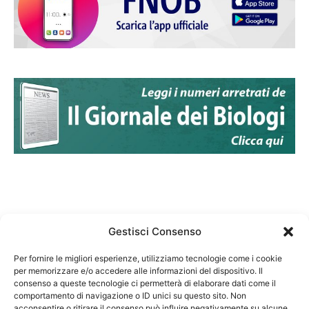
Gestisci Consenso
Per fornire le migliori esperienze, utilizziamo tecnologie come i cookie
per memorizzare e/o accedere alle informazioni del dispositivo. Il
Federazione Nazionale Degli Ordini dei Biologi:
consenso a queste tecnologie ci permetterà di elaborare dati come il
codice fiscale 80069130583
comportamento di navigazione o ID unici su questo sito. Non
Responsabile sito internet www.fnob.it:
acconsentire o ritirare il consenso può influire negativamente su alcune