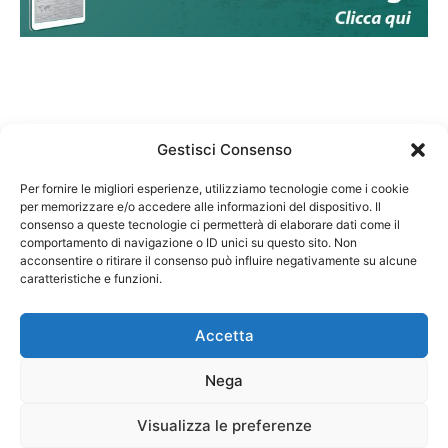
Gestisci Consenso
Per fornire le migliori esperienze, utilizziamo tecnologie come i cookie
per memorizzare e/o accedere alle informazioni del dispositivo. Il
Federazione Nazionale Degli Ordini dei Biologi:
consenso a queste tecnologie ci permetterà di elaborare dati come il
codice fiscale 80069130583
comportamento di navigazione o ID unici su questo sito. Non
Responsabile sito internet www.fnob.it:
acconsentire o ritirare il consenso può influire negativamente su alcune
caratteristiche e funzioni.
Vincenzo D'Anna
Accetta
Nega
Privacy Policy
Cookie Policy
Visualizza le preferenze