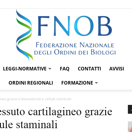
LEGGI-NORMATIVE
FAQ
CONTATTI
AVVISI
Federazione
ORDINI REGIONALI
FORMAZIONE
neo grazie a biomateriali e cellule staminali
ssuto cartilagineo grazie
Nazionale
lule staminali