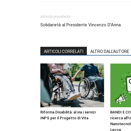
Articolo precedente
Solidarietà al Presidente Vincenzo D’Anna
ARTICOLI CORRELATI
ALTRO DALL'AUTORE
Riforma Disabilità: al via i servizi
BANDI E CO
INPS per il Progetto di Vita
ricerca all’I
Nanotecnol
Lecce