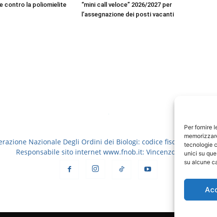
e contro la poliomielite
“mini call veloce” 2026/2027 per
l’assegnazione dei posti vacanti
Per fornire 
memorizzare 
erazione Nazionale Degli Ordini dei Biologi: codice fiscale 8006913
tecnologie c
Responsabile sito internet www.fnob.it: Vincenzo D'Anna
unici su que
su alcune ca
Ac