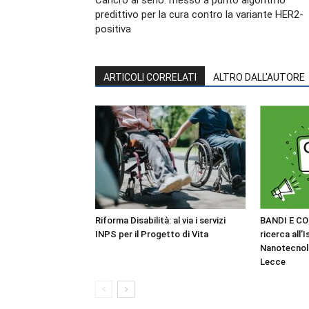
Cancro al seno: messo a punto algoritmo
predittivo per la cura contro la variante HER2-
positiva
ARTICOLI CORRELATI
ALTRO DALL'AUTORE
Riforma Disabilità: al via i servizi
BANDI E CO
INPS per il Progetto di Vita
ricerca all’I
Nanotecnol
Lecce