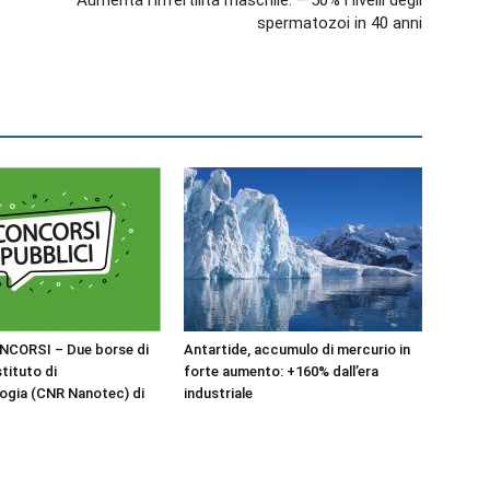
Aumenta l’infertilità maschile: – 50% i livelli degli
spermatozoi in 40 anni
NCORSI – Due borse di
Antartide, accumulo di mercurio in
stituto di
forte aumento: +160% dall’era
ogia (CNR Nanotec) di
industriale