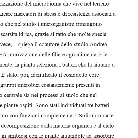
erizzazione del microbioma che vive nel terreno
Biologi
ficare marcatori di stress o di resistenza associati a
to che nel suolo i microrganismi rimangono
carsità idrica, grazie al fatto che molte specie
nvece, – spiega il coautore dello studio Andrea
 Innovazione delle filiere agroalimentari- le
e: la pianta seleziona i batteri che la aiutano a
 stato, poi, identificato il cosiddetto core
gruppi microbici costantemente presenti in
 centrale sia nei processi al suolo che nel
e piante ospiti. Sono stati individuati tre batteri
ognuno con funzioni complementari: Solirubrobacter,
a decomposizione della materia organica e al ciclo
 in simbiosi con le piante aiutandole ad assorbire