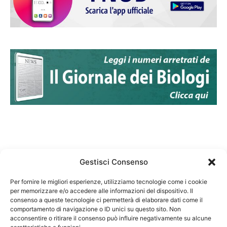
Gestisci Consenso
Per fornire le migliori esperienze, utilizziamo tecnologie come i cookie
per memorizzare e/o accedere alle informazioni del dispositivo. Il
Federazione Nazionale Degli Ordini dei Biologi:
consenso a queste tecnologie ci permetterà di elaborare dati come il
codice fiscale 80069130583
comportamento di navigazione o ID unici su questo sito. Non
Responsabile sito internet www.fnob.it:
acconsentire o ritirare il consenso può influire negativamente su alcune