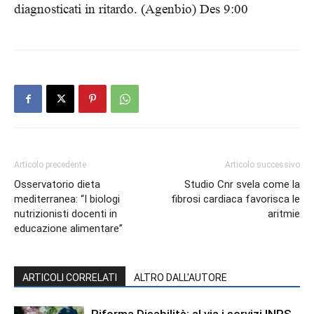
diagnosticati in ritardo. (Agenbio) Des 9:00
Articolo precedente
Articolo successivo
Osservatorio dieta
Studio Cnr svela come la
mediterranea: “I biologi
fibrosi cardiaca favorisca le
nutrizionisti docenti in
aritmie
educazione alimentare”
ARTICOLI CORRELATI
ALTRO DALL'AUTORE
Riforma Disabilità: al via i servizi INPS