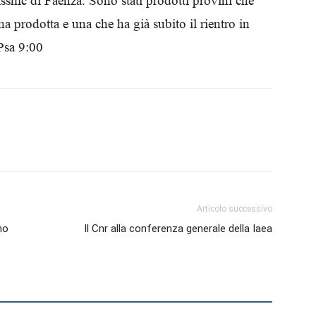
-Issmc di Faenza. Sono stati prodotti provini che
Biologi
 prodotta e una che ha già subito il rientro in
Psa 9:00
Articolo successivo
no
Il Cnr alla conferenza generale della Iaea