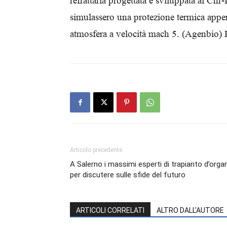
refrattaria progettata e sviluppata al Cnr
simulassero una protezione termica appena
atmosfera a velocità mach 5. (Agenbio) 
Articolo precedente
A Salerno i massimi esperti di trapianto d’orga
per discutere sulle sfide del futuro
ARTICOLI CORRELATI
ALTRO DALL'AUTORE