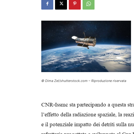
© Dima Zel/shutterstock.com – Riproduzione riservata
CNR-Issmc sta partecipando a questa stra
l’effetto della radiazione spaziale, la rea
e il potenziale impatto dei detriti sulla n