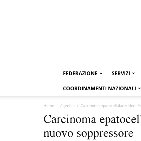
FEDERAZIONE
SERVIZI
COORDINAMENTI NAZIONALI
Home
Agenbio
Carcinoma epatocellulare: identif
Carcinoma epatocell
nuovo soppressore