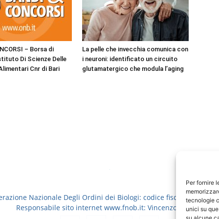
NCORSI – Borsa di
La pelle che invecchia comunica con
Istituto Di Scienze Delle
i neuroni: identificato un circuito
limentari Cnr di Bari
glutamatergico che modula l’aging
Per fornire 
memorizzare 
erazione Nazionale Degli Ordini dei Biologi: codice fiscale 8006913
tecnologie c
Responsabile sito internet www.fnob.it: Vincenzo D'Anna
unici su que
su alcune ca