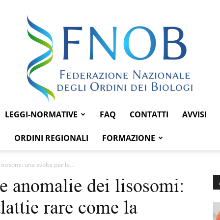
LEGGI-NORMATIVE
FAQ
CONTATTI
AVVISI
Federazione
ORDINI REGIONALI
FORMAZIONE
lisosomi: una svolta per le...
le anomalie dei lisosomi:
Nazionale
lattie rare come la