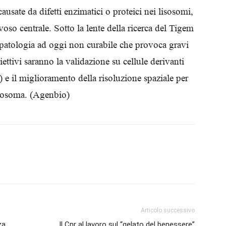
usate da difetti enzimatici o proteici nei lisosomi,
Biologi
oso centrale. Sotto la lente della ricerca del Tigem
 patologia ad oggi non curabile che provoca gravi
ettivi saranno la validazione su cellule derivanti
e) e il miglioramento della risoluzione spaziale per
lisosoma. (Agenbio)
Articolo successivo
za
Il Cnr al lavoro sul “gelato del benessere”